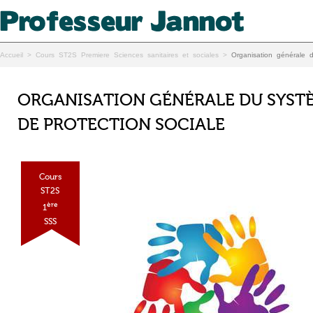
Accueil
>
Cours ST2S Premiere Sciences sanitaires et sociales
>
Organisation générale 
ORGANISATION GÉNÉRALE DU SYST
DE PROTECTION SOCIALE
Cours
ST2S
ère
1
SSS