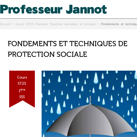
Accueil
>
Cours ST2S Premiere Sciences sanitaires et sociales
>
Fondements et techniqu
FONDEMENTS ET TECHNIQUES DE
PROTECTION SOCIALE
Cours
ST2S
ère
1
SSS