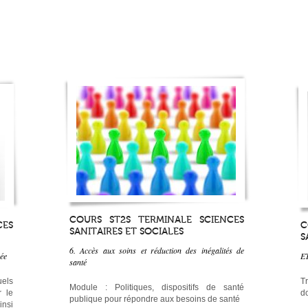
COURS ST2S TERMINALE SCIENCES
CES
C
SANITAIRES ET SOCIALES
S
6. Accès aux soins et réduction des inégalités de
rée
E
santé
uels
T
Module : Politiques, dispositifs de santé
r le
d
publique pour répondre aux besoins de santé
insi