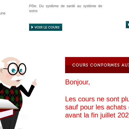
Pôle: Du système de santé au système de
soins
 une
Cours:
4. Système de veille sanitaire
5. Structures et actions de prévention et de
promotion de la santé
s la
6. Accès aux soins et réduction des inégalités
de santé.
, la
7. Système de soins
COURS CONFORMES AU
Bonjour,
Les cours ne sont plu
sauf pour les achats
avant la fin juillet 20