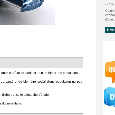
Détermi
Comme
connai
d'une 
Toute d
santé 
peut s
Ce pô
permet
Une dé
dans u
protoco
ance de l'état de santé et de bien-être d'une population ?
at de santé et de bien-être social d'une population ne peut
 d'aborder cette démarche d'étude.
he documentaire.