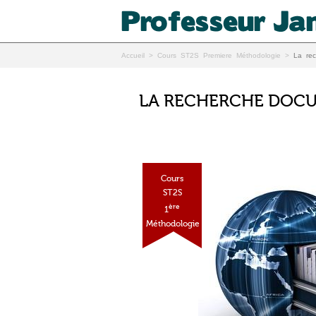
Accueil
>
Cours ST2S Premiere Méthodologie
>
La rec
LA RECHERCHE DOC
Cours
ST2S
ère
1
Méthodologie