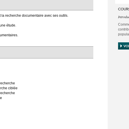
COUR
 la recherche documentaire avec ses outils.
Introdu
Commen
 une étude.
contr
popula
cumentaires.
Toute d
santé 
s'appu
Ce pô
permet
echerche
che ciblée
recherche
he