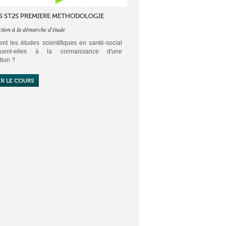
S ST2S PREMIERE METHODOLOGIE
ction à la démarche d'étude
t les études scientifiques en santé-social
ibuent-elles à la connaissance d'une
tion ?
écision de la collectivité concernant l'état de
et de bien-être d'une population ne peut
yer que sur des études fiables.
le de méthodologie de première ST2S
 d'aborder la démarche d'étude scientifique.