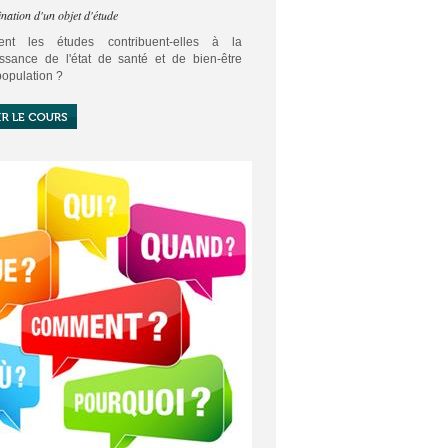
nation d'un objet d'étude
nt les études contribuent-elles à la
ssance de l'état de santé et de bien-être
population ?
écision de la collectivité concernant l'état de
et de bien-être social d'une population ne
'appuyer que sur des études fiables.
le de méthodologie de première ST2S
 d'aborder cette démarche d'étude.
marche, est un ensemble d'étapes à suivre
n certain ordre. Elle est décrite dans un
le d'étude.