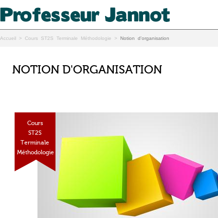
Accueil
>
Cours ST2S Terminale Méthodologie
>
Notion d'organisation
NOTION D'ORGANISATION
Cours
ST2S
Terminale
Méthodologie