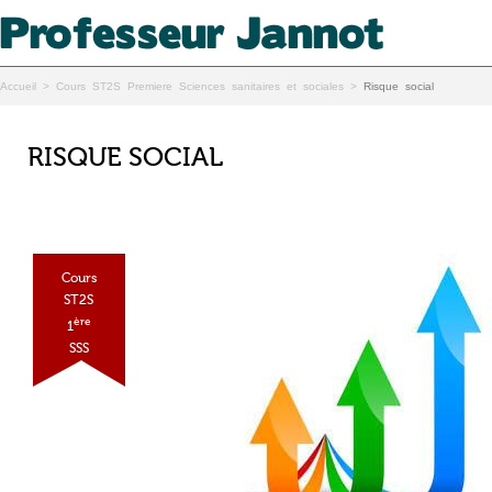
Accueil
>
Cours ST2S Premiere Sciences sanitaires et sociales
>
Risque social
RISQUE SOCIAL
Cours
ST2S
ère
1
SSS