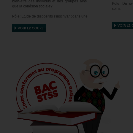
bien-être des individus et des groupes ainsi
Pôle: Du s
que la cohésion sociale?
soins
Pôle: Etude de dispositifs s'inscrivant dans une
Cours:
politique sociale
4. Système de
Chapitres:
5. Structure
promotion de
10. Dispositifs d'accès aux droits sociaux
6. Accès aux
11. Dispositifs et actions d'urgence et dans la
de santé.
durée
7. Système d
12. Acteurs de la lutte contre la pauvreté, la
précarité et l'exclusion sociale